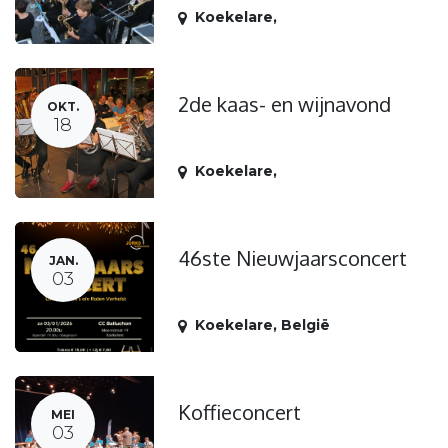
Koekelare
,
2de kaas- en wijnavond
OKT.
18
Koekelare
,
46ste Nieuwjaarsconcert
JAN.
03
Koekelare
,
België
Koffieconcert
MEI
03