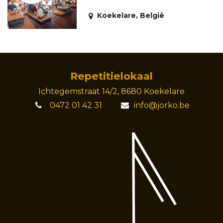
Koekelare
,
België
Repetitielok​aal
Ichtegemstraat 14/2, 8680 Koekelare
0472 01 42 31
info@jorko.be