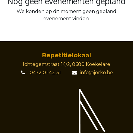
Nog geen evenementen gepland
We konden op dit moment geen gepland
evenement vinden.
Repetitielok​aal
Ichtegemstraat 14/2, 8680 Koekelare
0472 01 42 31
info@jorko.be