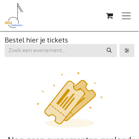
Overslaan naar inhoud
Bestel hier je tickets